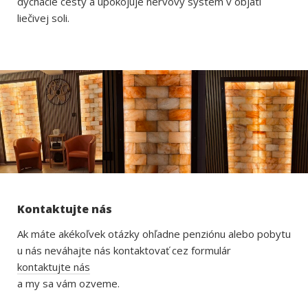
dýchacie cesty a upokojuje nervový systém v objatí
liečivej soli.
Kontaktujte nás
Ak máte akékoľvek otázky ohľadne penziónu alebo pobytu
u nás neváhajte nás kontaktovať cez formulár
kontaktujte nás
a my sa vám ozveme.