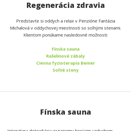
Regenerácia zdravia
Predstavte si oddych a relax v Penzióne Fantázia
Michalová v oddychovej miestnosti so soľnými stenami.
Klientom ponúkame nasledovné možnosti:
Fínska sauna
Rašelinové zábaly
Cievna fyzioterapia Bemer
Soľné steny
Fínska sauna
Intenzívna detoxikácia organizmu horúcim vzduchom,