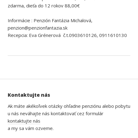
zdarma, dieťa do 12 rokov 88,00€
Informácie : Penzión Fantázia Michalová,
penzion@penzionfantazia.sk
Recepcia: Eva Grénerová č.t.0903610126, 0911610130
Kontaktujte nás
Ak máte akékoľvek otázky ohľadne penziónu alebo pobytu
u nás neváhajte nás kontaktovať cez formulár
kontaktujte nás
a my sa vám ozveme.