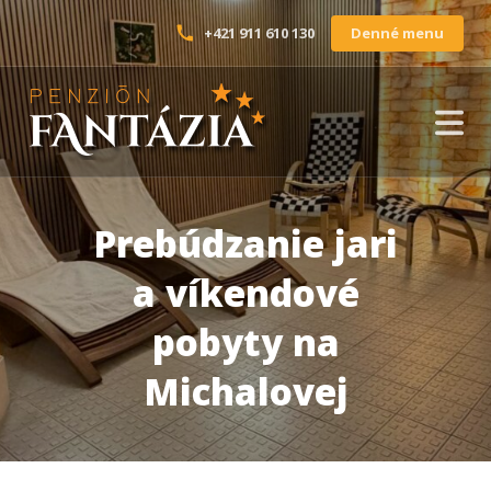
Denné menu
+421 911 610 130
Prebúdzanie jari
a víkendové
pobyty na
Michalovej