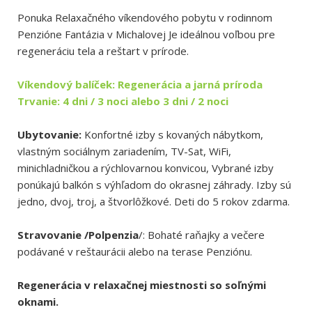
Ponuka Relaxačného víkendového pobytu v rodinnom
Penzióne Fantázia v Michalovej Je ideálnou voľbou pre
regeneráciu tela a reštart v prírode.
Víkendový balíček: Regenerácia a jarná príroda
Trvanie: 4 dni / 3 noci alebo 3 dni / 2 noci
Ubytovanie:
Konfortné izby s kovaných nábytkom,
vlastným sociálnym zariadením, TV-Sat, WiFi,
minichladničkou a rýchlovarnou konvicou, Vybrané izby
ponúkajú balkón s výhľadom do okrasnej záhrady. Izby sú
jedno, dvoj, troj, a štvorlôžkové. Deti do 5 rokov zdarma.
Stravovanie /Polpenzia
/: Bohaté raňajky a večere
podávané v reštaurácii alebo na terase Penziónu.
Regenerácia v relaxačnej miestnosti so soľnými
oknami.