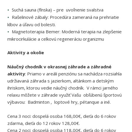
Suchá sauna (fínska) – pre uvoľnenie svalstva
Rašelinové zábaly: Procedúra zameraná na prehriatie
klbov a úľavu od bolesti.
Magnetoterapia Bemer: Moderná terapia na zlepšenie
mikrocirkulácie a celkovú regeneráciu organizmu
Aktivity a okolie
Náučný chodník v okrasnej záhrade a záhradné
aktivity
: Priamo v areáli penziónu sa nachádza rozsiahla
udržiavaná záhrada s jazierkom, altánkom a detským
ihriskom, ktorou vedie náučný chodník. V rámci jarného
relaxu môžete v záhrade využiť Vašu obľúbenú športovú
výbavou: Badminton , loptové hry, pétanque a iné.
Cena 3 noci: dospelá osoba 168,00€, dieťa do 6 rokov
zdarma, dieťa do 12 rokov 128,00€.
Cena 2 noci: dospelá osoba 118,00€, dieťa do 6 rokov