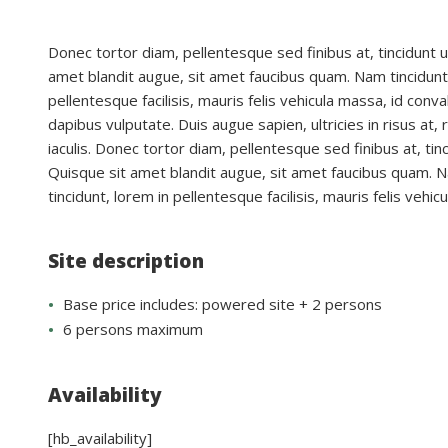
Donec tortor diam, pellentesque sed finibus at, tincidunt ut 
amet blandit augue, sit amet faucibus quam. Nam tincidunt
pellentesque facilisis, mauris felis vehicula massa, id conv
dapibus vulputate. Duis augue sapien, ultricies in risus at,
iaculis. Donec tortor diam, pellentesque sed finibus at, tinci
Quisque sit amet blandit augue, sit amet faucibus quam. 
tincidunt, lorem in pellentesque facilisis, mauris felis vehicu
Site description
Base price includes: powered site + 2 persons
6 persons maximum
Availability
[hb_availability]