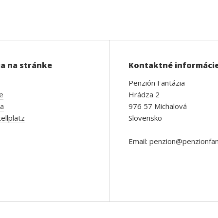
a na stránke
Kontaktné informáci
Penzión Fantázia
e
Hrádza 2
ia
976 57 Michalová
ellplatz
Slovensko
Email: penzion@penzionfan