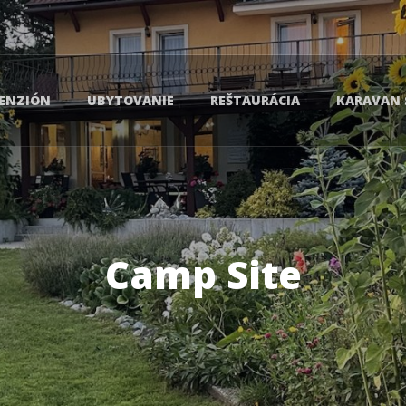
ENZIÓN
UBYTOVANIE
REŠTAURÁCIA
KARAVAN 
Camp Site